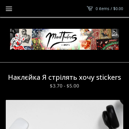
0 items /
$
0.00
Наклєйка Я стрілять хочу stickers
$
3.70
-
$
5.00