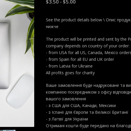
$
3.50
-
$
5.00
See the product details below \ Опис проду
нижче
The product will be printed and sent by the Pr
company depends on country of your order:
- from USA for all US, Canada, Mexico order
- from Spain for all EU and UK order
- from Latvia for Ukraine
All profits goes for charity
Ваше замовлення буде надруковане та ви
компанією посередником з офісу відповідн
вашого замовлення
- з США для США, Канади, Мексики
- з Іспанії для Європи та Великої Британії
- з Латвії для України
Отримані кошти буде передано на благоді