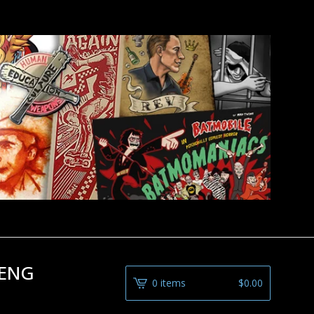
 ENG
0 items
$
0.00