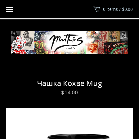
0 items /
$
0.00
Чашка Кохве Mug
$
14.00