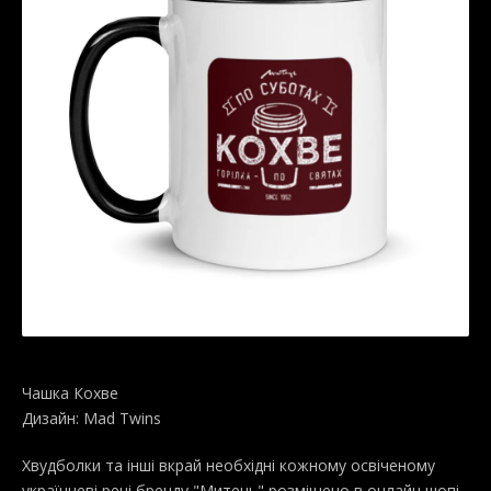
Чашка Кохве
Дизайн: Mad Twins
Хвудболки та інші вкрай необхідні кожному освіченому
українцеві речі бренду "Митець" розміщено в онлайн шопі