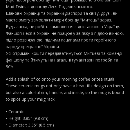
Mad Twins з дозволу Леся Подерв'янського.
Шановні Українці та Українки діаспори та світу, друзі, ви
маєте змогу замовляти мерч бренду "Митець" зараз.
Будь ласка, не робіть замовлення з доставкою в Україну.
Фаншоп Леся в Україні не працює у зв'язку з підлою війною,
підло розв'язаною, підлими кацапами проти героїчного
народу прекрасної України.
Усі отримані кошти передаватимуться Митцеві та команді
фаншопу та йтимуть на нагальні гуманітарні потреби та
ЗСУ.
Add a splash of color to your morning coffee or tea ritual!
These ceramic mugs not only have a beautiful design on them,
but also a colorful rim, handle, and inside, so the mug is bound
to spice up your mug rack.
• Ceramic
• Height: 3.85″ (9.8 cm)
• Diameter: 3.35″ (8.5 cm)