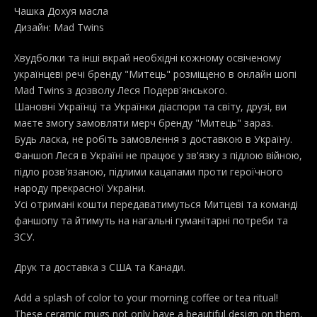
Чашка Дохуя масла
Дизайн: Mad Twins
Хвудболки та інші вкрай необхідні кожному освіченому
українцеві речі бренду "Митець" розміщено в онлайн шопі
Mad Twins з дозволу Леся Подерв'янського.
Шановні Українці та Українки діаспори та світу, друзі, ви
маєте змогу замовляти мерч бренду "Митець" зараз.
Будь ласка, не робіть замовлення з доставкою в Україну.
Фаншоп Леся в Україні не працює у зв'язку з підлою війною,
підло розв'язаною, підлими кацапами проти героїчного
народу прекрасної України.
Усі отримані кошти передаватимуться Митцеві та команді
фаншопу та йтимуть на нагальні гуманітарні потреби та
ЗСУ.
Друк та доставка з США та Канади.
Add a splash of color to your morning coffee or tea ritual!
These ceramic mugs not only have a beautiful design on them,