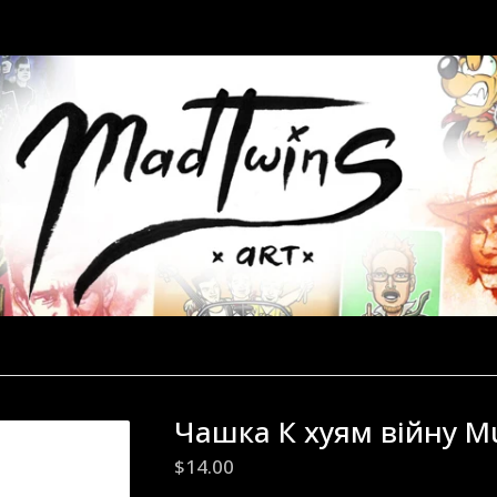
Чашка К хуям війну M
$
14.00