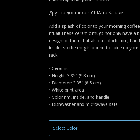
Друк та доставка з США та Канади.
Add a splash of color to your morning coffee
ritual! These ceramic mugs not only have a b
design on them, but also a colorful rim, hand
inside, so the mug is bound to spice up you
rack.
• Ceramic
• Height: 3.85″ (9.8 cm)
• Diameter: 3.35″ (8.5 cm)
• White print area
• Color rim, inside, and handle
• Dishwasher and microwave safe