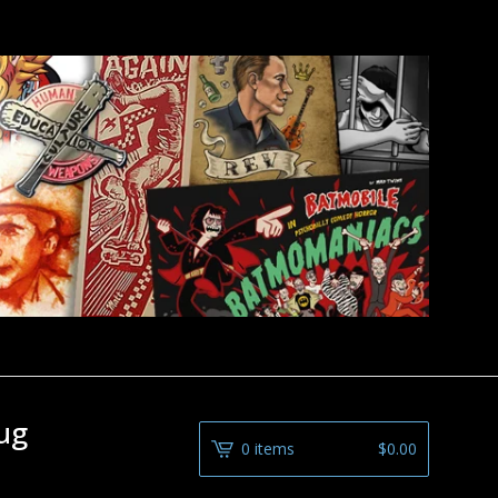
ug
0 items
$
0.00