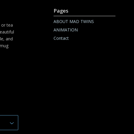
Pages
ABOUT MAD TWINS
 or tea
ANIMATION
eautiful
Contact
le, and
r mug