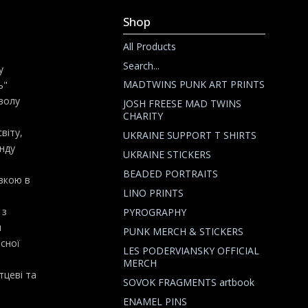
Shop
All Products
Search...
у
MADTWINS PUNK ART PRINTS
ь"
волу
JOSH FREESE MAD TWINS
CHARITY
віту,
UKRAINE SUPPORT T SHIRTS
енду
UKRAINE STICKERS
BEADED PORTRAITS
авкою в
LINO PRINTS
 з
PYROGRAPHY
и
PUNK MERCH & STICKERS
сної
LES PODERVIANSKY OFFICIAL
MERCH
тцеві та
SOVOK FRAGMENTS artbook
ENAMEL PINS