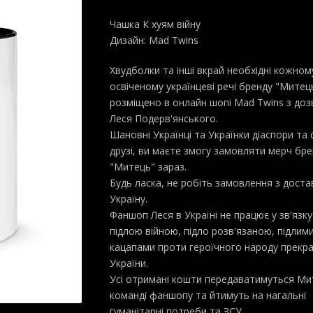
Чашка К хуям війну
Дизайн: Mad Twins
Хвудболки та інші вкрай необхідні кожном
освіченому українцеві речі бренду "Митец
розміщено в онлайн шопі Mad Twins з доз
Леся Подерв'янського.
Шановні Українці та Українки діаспори та с
друзі, ви маєте змогу замовляти мерч бр
"Митець" зараз.
Будь ласка, не робіть замовлення з дост
Україну.
Фаншоп Леся в Україні не працює у зв'язку
підлою війною, підло розв'язаною, підлим
кацапами проти героїчного народу прекра
України.
Усі отримані кошти передаватимуться Ми
команді фаншопу та йтимуть на нагальні
гуманітарні потреби та ЗСУ.